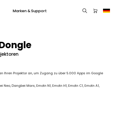
Marken & Support
Dongle
jektoren
Dangbei DBX3 Pro
n Ihren Projektor an, um Zugang zu über 5.000 Apps im Google
i Neo, Dangbei Mars, Emotn N1, Emotn H1, Emotn C1, Emotn A1,