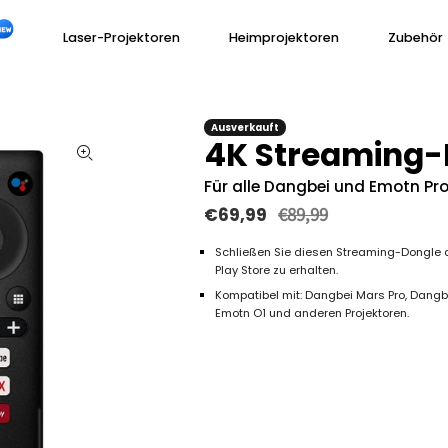
Laser-Projektoren
Heimprojektoren
Zubehör
upports
Ausverkauft
4K Streaming-
ndendienstpolitik
Für alle Dangbei und Emotn Pro
ntakt
€89,99
€69,99
bei DBOX02 Pro
angbei Freedo
Dangbei DBOX02 4K
Dangbei N2
Dangbei Atom 1080P
Dangbei Neo 1080P
Schließen Sie diesen Streaming-Dongle a
Play Store zu erhalten.
Kompatibel mit: Dangbei Mars Pro, Dangbe
Emotn O1 und anderen Projektoren.